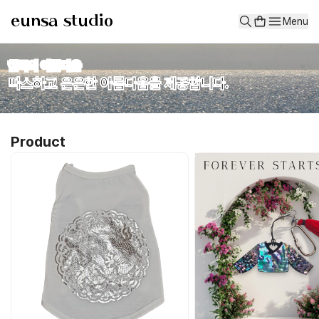
eunsa studio
eunsa studio
Menu
eunsa studio: 한국 정서를 사랑하는 공간입니다.
home
상품
한국의 아름다움
products
따스하고 은은한 아름다움을 제공합니다.
콘텐츠
classes
고객센터
Product
한국의 아름다움
따스하고 은은한 아름다움을 제공합니다.
신청하기
상품 목록
[자체제작] 우리 댕댕이~ 우리집 왕! 프리미엄 데일리 강아지 '금은박 곤
남성 저고리 자개 키링 (hand made)
여성 저고리 자개 키링 (hand made)
구름학무늬 매병 키링 (hand made)
반가사유상의 빛 (hand made)
천년의 미소 키링 (hand made)
더보기