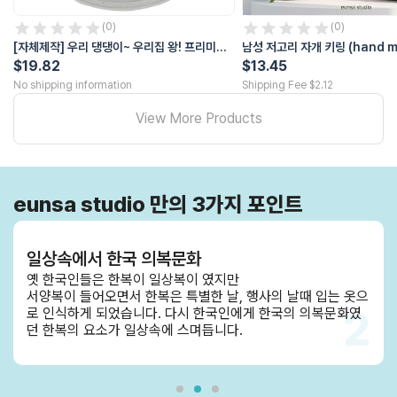
콘텐츠 목록
(
0
)
(
0
)
더보기
[자체제작] 우리 댕댕이~ 우리집 왕! 프리미엄
남성 저고리 자개 키링 (hand m
케이팝 데몬헌터스로 인해 전 세계인들이 한국문화 열풍이 일어난 시점 
데일리 강아지 '금은박 곤룡포 티셔츠'
$19.82
$13.45
옛 한국인들은 한복이 일상복이 였지만 서양복이 들어오면서 한복은 특별
No shipping information
Shipping Fee $2.12
엄선된 원단과 뛰어난 품질로 제작된 의류만을 제공합니다.
View More Products
home
상품
products
콘텐츠
eunsa studio 만의 3가지 포인트
classes
고객센터
일상속에서 한국 의복문화
옛 한국인들은 한복이 일상복이 였지만
서양복이 들어오면서 한복은 특별한 날, 행사의 날때 입는 옷으
2
로 인식하게 되었습니다. 다시 한국인에게 한국의 의복문화였
던 한복의 요소가 일상속에 스며듭니다.