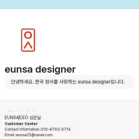
eunsa designer
안녕하세요. 한국 정서를 사랑하는 eunsa designer입니다.
eunsa studio
EUNSA
CEO 심은실
Customer Center
Contact Information
:
010-8793-0714
Email
:
eunsa25@naver.com